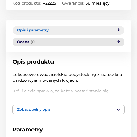
Kod produktu:
P22225
Gwarancja:
36 miesięcy
Opis i parametry
Ocena
(0)
Opis produktu
Luksusowe uwodzicielskie bodystocking z siateczki o
bardzo wyrafinowanych krojach.
Krój i cięcia sprawią, że każda postać stanie się
dziełem wystawienniczym.
Siateczka pięknie podkreśla biodra i talię. Odsłonięte
Zobacz pełny opis
plecy również mają bardzo ciekawe rozcięcia, dzięki
czemu są lekko wyeksponowane i podkreślają szyję.
Parametry
Oryginalnie zaprojektowane paski sprawiają, że cały
zestaw jest oryginalnym elementem, którego nie