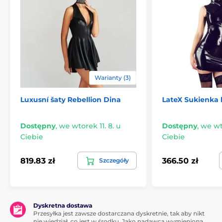
Warianty (3)
Luxusní šaty Rebellion Dina
LateX Sukienka
Dostępny
,
we wtorek 11. 8. u
Dostępny
,
we wto
Ciebie
Ciebie
819.83 zł
366.50 zł
Szczegóły
Dyskretna dostawa
Przesyłka jest zawsze dostarczana dyskretnie, tak aby nikt
nie wiedział, co jest w środku. Jako nadawca wymieniona