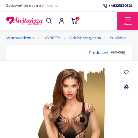
+48221530321
Zadzwoń do nas
(Pn-Pt 10-17)
0
Menu
Wprowadzenie
KOBIETY
Odzież erotyczna
Sukienka
Producent