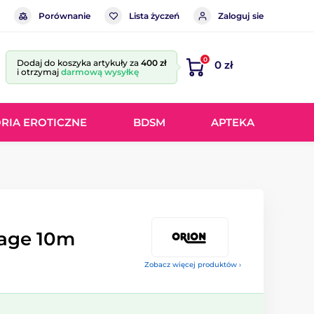
Porównanie
Lista życzeń
Zaloguj sie
0
Dodaj do koszyka artykuły za
400 zł
0 zł
i otrzymaj
darmową wysyłkę
RIA EROTICZNE
BDSM
APTEKA
dage 10m
Zobacz więcej produktów ›