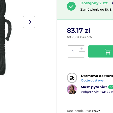
Dostępny 2 szt
Zamówienia do 10. 8.
83.17 zł
68.73 zł bez VAT
Darmowa dostaw
Opcje dostawy ›
Masz pytanie?
on
Połączenie
+48221
Kod produktu:
P947