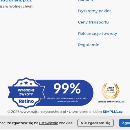
isz
w wolnej chwili
Dyskretny pakiet
Ceny transportu
Reklamacje i zwroty
Regulamin
© 2026 www.najtanszysexshop.pl ⦁ Utworzono e-sklep
SIMPLIA.cz
ać, że zgadzasz się na
ustawienie
cookies.
Nie zgadzam się
Zga