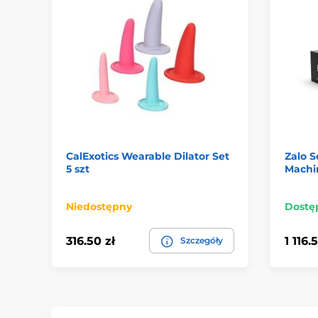
CalExotics Wearable Dilator Set
Zalo 
5 szt
Machi
Niedostępny
Dostę
316.50 zł
1 116.
Szczegóły