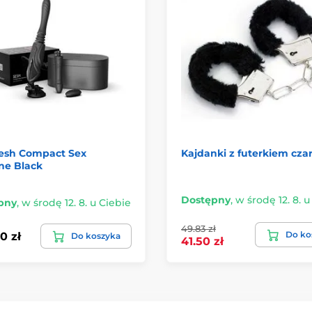
Sesh Compact Sex
Kajdanki z futerkiem cza
ne Black
Dostępny
,
w środę 12. 8. u
pny
,
w środę 12. 8. u Ciebie
49.83 zł
Do ko
50 zł
Do koszyka
41.50 zł