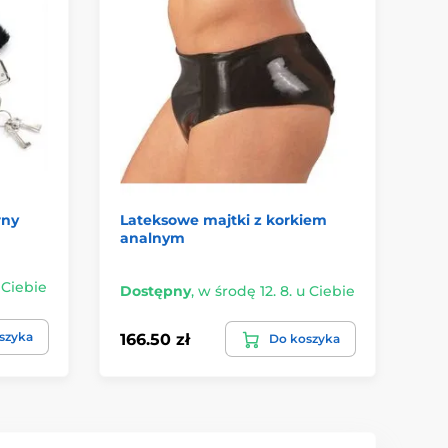
rny
Lateksowe majtki z korkiem
Bu
analnym
XL
 Ciebie
Dostępny
,
w środę 12. 8. u Ciebie
Do
szyka
166.50 zł
21
Do koszyka