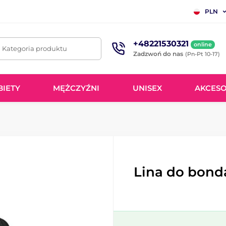
PLN
+48221530321
online
. Kategoria produktu
Zadzwoń do nas
(Pn-Pt 10-17)
BIETY
MĘŻCZYŹNI
UNISEX
AKCESO
Lina do bon