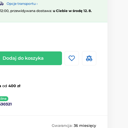
Opcje transportu ›
 12:00, przewidywana dostawa:
u Ciebie w środę 12. 8.
Dodaj do koszyka
a
od
400 zł
line
530321
Gwarancja:
36 miesięcy