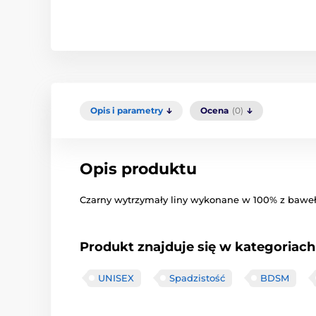
Opis i parametry
Ocena
(0)
Opis produktu
Czarny
wytrzymały
liny
wykonane
w 100% z
bawe
Produkt znajduje się w kategoriach
UNISEX
Spadzistość
BDSM