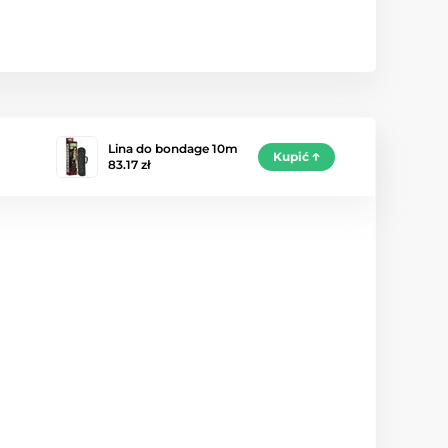
Lina do bondage 10m
Kupić
83.17 zł