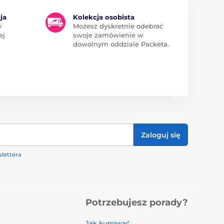
ja
Kolekcja osobista
y
Możesz dyskretnie odebrać
ej
swoje zamówienie w
dowolnym oddziale Packeta.
Zaloguj się
lettera
Potrzebujesz porady?
Jak kupować