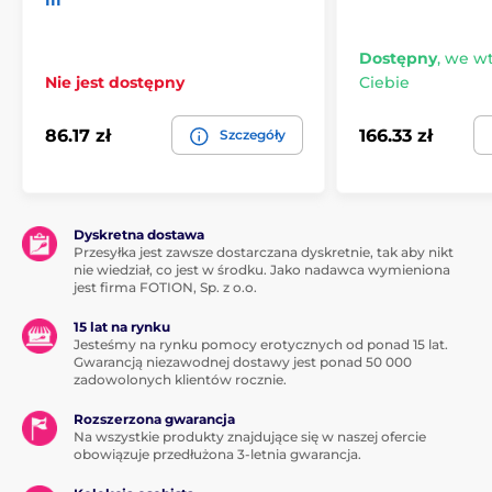
III
Dostępny
,
we wto
Nie jest dostępny
Ciebie
86.17 zł
166.33 zł
Szczegóły
Dyskretna dostawa
Przesyłka jest zawsze dostarczana dyskretnie, tak aby nikt
nie wiedział, co jest w środku. Jako nadawca wymieniona
jest firma FOTION, Sp. z o.o.
15 lat na rynku
Jesteśmy na rynku pomocy erotycznych od ponad 15 lat.
Gwarancją niezawodnej dostawy jest ponad 50 000
zadowolonych klientów rocznie.
Rozszerzona gwarancja
Na wszystkie produkty znajdujące się w naszej ofercie
obowiązuje przedłużona 3-letnia gwarancja.