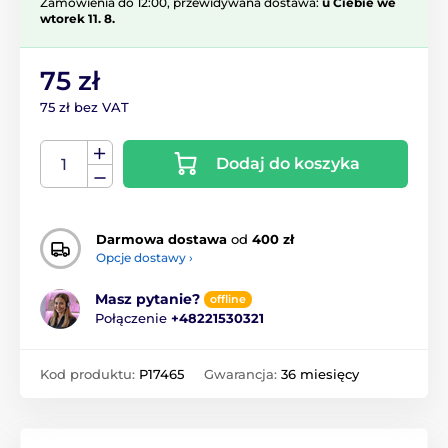
Zamówienia do 12:00, przewidywana dostawa:
u Ciebie we
wtorek 11. 8.
75 zł
75 zł bez VAT
Dodaj do koszyka
Darmowa dostawa
od
400 zł
Opcje dostawy ›
Masz pytanie?
offline
Połączenie
+48221530321
Kod produktu:
P17465
Gwarancja:
36 miesięcy