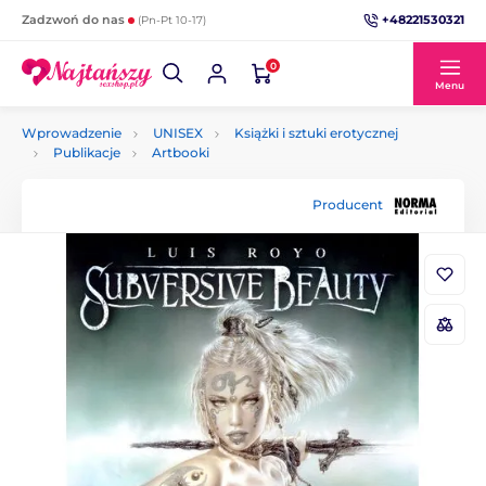
+48221530321
Zadzwoń do nas
(Pn-Pt 10-17)
0
Menu
Wprowadzenie
UNISEX
Książki i sztuki erotycznej
Publikacje
Artbooki
Producent