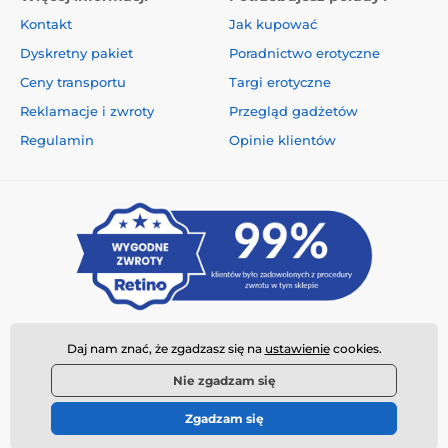
Kontakt
Jak kupować
Dyskretny pakiet
Poradnictwo erotyczne
Ceny transportu
Targi erotyczne
Reklamacje i zwroty
Przegląd gadżetów
Regulamin
Opinie klientów
Daj nam znać, że zgadzasz się na
ustawienie
cookies.
Nie zgadzam się
Zgadzam się
© 2026 www.najtanszysexshop.pl ⦁ Utworzono e-sklep
SIMPLIA.cz