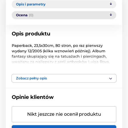
Opis i parametry
Ocena
(0)
Opis produktu
Paperback, 23,5x30cm, 80 stron, po raz pierwszy
wydany 12/2005 (kilka wznowień później). Album
fantasy skupiający się na tatuażach i piercingach,
uważany za najlepszy z serii artbooków Luisa Roya.
„Ta książka jest dedykowana wszystkim dziewicom o
pomalowanej skórze, SUBWERSYJNEMU PIĘKNEMU,
Zobacz pełny opis
które odwiedziło moje sny, chimerze, która zabrała
mnie do delirycznych miejsc i mitów, ciemności, której
zamiast filtrować w moje noce, niestrudzenie szukam”.
Opinie klientów
Luis Royo
Towarzyszący tekst jest dwujęzyczny: w języku
Nikt jeszcze nie ocenił produktu
hiszpańskim i włoskim.
Luis Royo to hiszpański artysta znany obecnie na