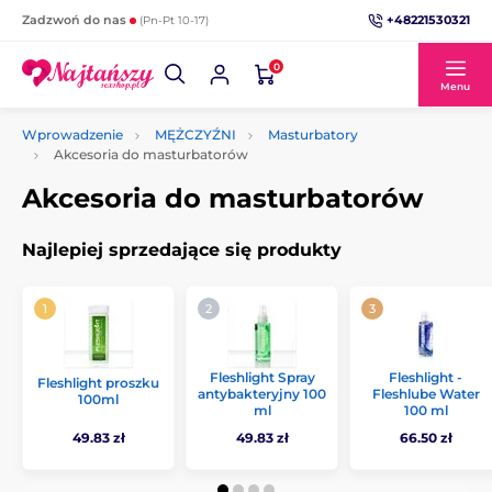
+48221530321
Zadzwoń do nas
(Pn-Pt 10-17)
0
Menu
Wprowadzenie
MĘŻCZYŹNI
Masturbatory
Akcesoria do masturbatorów
Akcesoria do masturbatorów
Najlepiej sprzedające się produkty
Fleshlight Spray
Fleshlight -
Fleshlight proszku
antybakteryjny 100
Fleshlube Water
100ml
ml
100 ml
49.83 zł
49.83 zł
66.50 zł