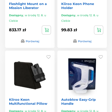
Fleshlight Mount on a
Kiiroo Keon Phone
Mission Liberator
Holder
Dostępny
,
w środę 12. 8. u
Dostępny
,
w środę 12. 8. u
Ciebie
Ciebie
833.17 zł
99.83 zł
Porównaj
Porównaj
Kiiroo Keon
Autoblow Easy-Grip
Multifunctional Pillow
Handle
Dostępny
,
w środę 12. 8. u
Dostępny
,
w środę 12. 8. u