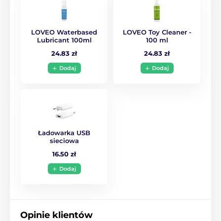
LOVEO Waterbased
LOVEO Toy Cleaner -
Lubricant 100ml
100 ml
24.83 zł
24.83 zł
Dodaj
Dodaj
Ładowarka USB
sieciowa
16.50 zł
Dodaj
Opinie klientów