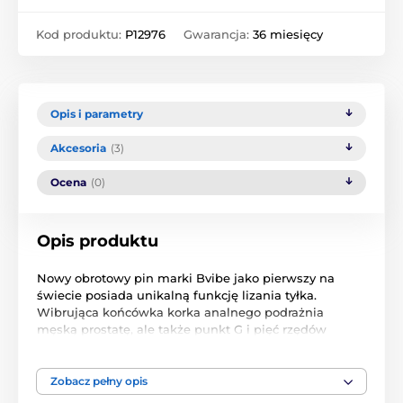
Kod produktu:
P12976
Gwarancja:
36 miesięcy
Opis i parametry
Akcesoria
(3)
Ocena
(0)
Opis produktu
Nowy obrotowy pin marki Bvibe jako pierwszy na
świecie posiada unikalną funkcję lizania tyłka.
Wibrująca końcówka korka analnego podrażnia
męską prostatę, ale także punkt G i pięć rzędów
obracających się metalowych kulek masuje wejście.
Obracające się kulki umieszcza się pomiędzy
podstawą a samym trzpieniem, dokładnie tam, gdzie
Zobacz pełny opis
znajduje się najbardziej wrażliwe miejsce zakończeń