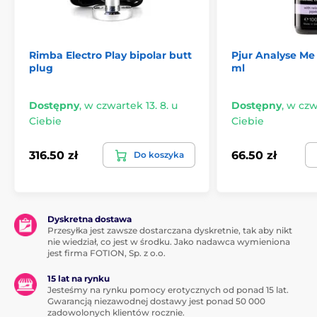
Rimba Electro Play bipolar butt
Pjur Analyse Me
plug
ml
Dostępny
,
w czwartek 13. 8. u
Dostępny
,
w czwa
Ciebie
Ciebie
316.50 zł
66.50 zł
Do koszyka
Dyskretna dostawa
Przesyłka jest zawsze dostarczana dyskretnie, tak aby nikt
nie wiedział, co jest w środku. Jako nadawca wymieniona
jest firma FOTION, Sp. z o.o.
15 lat na rynku
Jesteśmy na rynku pomocy erotycznych od ponad 15 lat.
Gwarancją niezawodnej dostawy jest ponad 50 000
zadowolonych klientów rocznie.