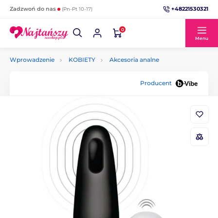
+48221530321
Zadzwoń do nas
(Pn-Pt 10-17)
0
Menu
Wprowadzenie
KOBIETY
Akcesoria analne
Producent