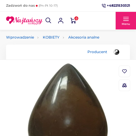
+48221530321
Zadzwoń do nas
(Pn-Pt 10-17)
0
Menu
Wprowadzenie
KOBIETY
Akcesoria analne
Producent