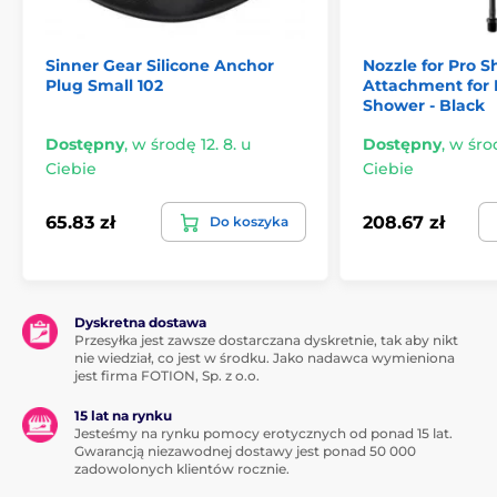
Sinner Gear Silicone Anchor
Nozzle for Pro S
Plug Small 102
Attachment for 
Shower - Black
Dostępny
,
w środę 12. 8. u
Dostępny
,
w środ
Ciebie
Ciebie
65.83 zł
208.67 zł
Do koszyka
Dyskretna dostawa
Przesyłka jest zawsze dostarczana dyskretnie, tak aby nikt
nie wiedział, co jest w środku. Jako nadawca wymieniona
jest firma FOTION, Sp. z o.o.
15 lat na rynku
Jesteśmy na rynku pomocy erotycznych od ponad 15 lat.
Gwarancją niezawodnej dostawy jest ponad 50 000
zadowolonych klientów rocznie.