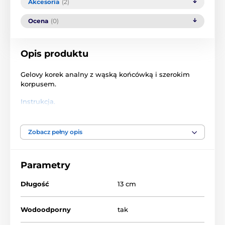
Akcesoria
(2)
Ocena
(0)
Opis produktu
Gelovy korek analny z wąską końcówką i szerokim
korpusem.
Instrukcja.
Zobacz pełny opis
Produkt znajduje się w kategoriach
Parametry
KOBIETY
Akcesoria analne
Długość
13 cm
Wodoodporny
tak