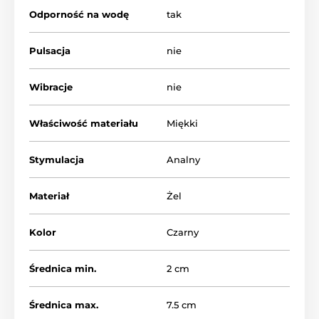
Odporność na wodę
tak
Pulsacja
nie
Wibracje
nie
Właściwość materiału
Miękki
Stymulacja
Analny
Materiał
Żel
Kolor
Czarny
Średnica min.
2 cm
Średnica max.
7.5 cm