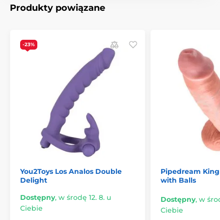
Produkty powiązane
-23%
You2Toys Los Analos Double
Pipedream King 
Delight
with Balls
Dostępny
,
w środę 12. 8. u
Dostępny
,
w środ
Ciebie
Ciebie