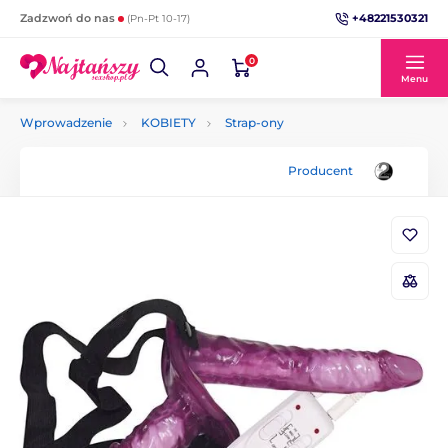
+48221530321
Zadzwoń do nas
(Pn-Pt 10-17)
0
Menu
Wprowadzenie
KOBIETY
Strap-ony
Producent