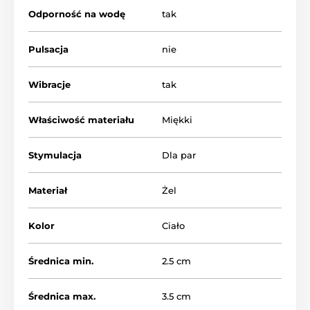
Odporność na wodę
tak
Instrukcja.
Pulsacja
nie
Produkt znajduje się w kategoriach
Wibracje
tak
KOBIETY
Strap-ony
Klamry damskie
Odgrywanie ról
Właściwość materiału
Miękki
Pegging
Dla lesbijek
Stymulacja
Dla par
Materiał
Żel
Kolor
Ciało
Średnica min.
2.5 cm
Średnica max.
3.5 cm