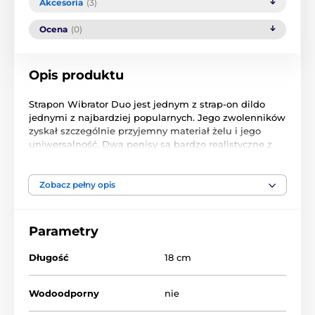
Akcesoria
(3)
Ocena
(0)
Opis produktu
Strapon Wibrator Duo jest jednym z strap-on dildo
jednymi z najbardziej popularnych. Jego zwolenników
zyskał szczególnie przyjemny materiał żelu i jego
uniwersalność. Dwa penisy są bardzo realistyczne z
drobnym ziarnie i wytłoczonym żołędzi dla większego
efektu stymulującego. Drgania są sterowane za
pomocą pilota zdalnego sterowania i może być
Zobacz pełny opis
ustawiony osobno dla każdego wibratora.
Parametry
Mniejszy wibrator - 10 cm, średnica 3,5 cm.
Długość
18 cm
Większy wibrator: 18 cm, średnica 2,5 - 3 cm.
Wodoodporny
nie
Baterie nie są dołączone. Odpowiednie akcesoria (4x
AAA).