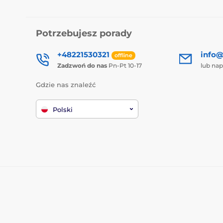
Potrzebujesz porady
+48221530321
info@
offline
Zadzwoń do nas
Pn-Pt 10-17
lub nap
Gdzie nas znaleźć
Polski