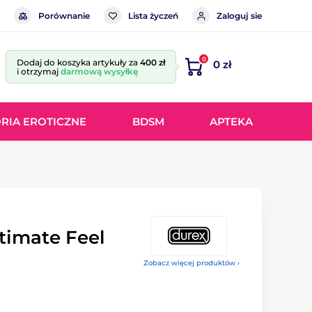
Porównanie
Lista życzeń
Zaloguj sie
0
Dodaj do koszyka artykuły za
400 zł
0 zł
i otrzymaj
darmową wysyłkę
RIA EROTICZNE
BDSM
APTEKA
ntimate Feel
Zobacz więcej produktów ›