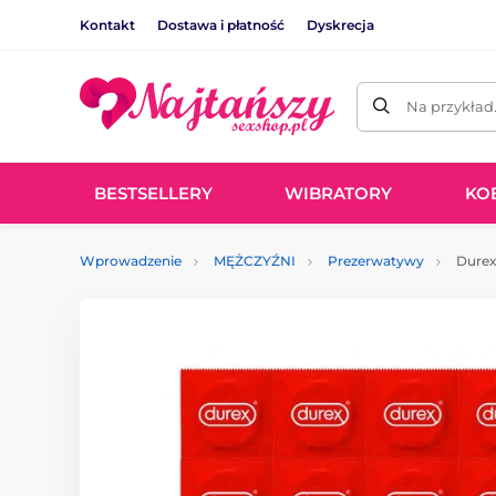
Kontakt
Dostawa i płatność
Dyskrecja
Na przykład
BESTSELLERY
WIBRATORY
KO
Wprowadzenie
MĘŻCZYŹNI
Prezerwatywy
Durex 