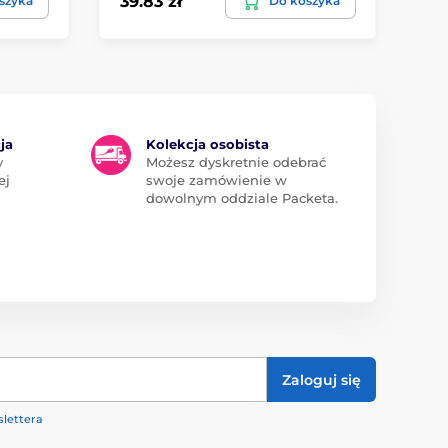
39.83 zł
19
szyka
Do koszyka
ja
Kolekcja osobista
y
Możesz dyskretnie odebrać
ej
swoje zamówienie w
dowolnym oddziale Packeta.
Zaloguj się
lettera