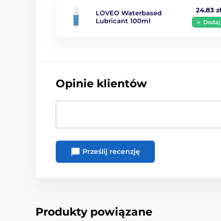
24.83 z
LOVEO Waterbased
Lubricant 100ml
Dodaj
Opinie klientów
Prześlij recenzję
Produkty powiązane