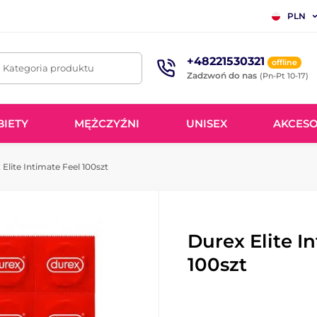
PLN
+48221530321
offline
. Kategoria produktu
Zadzwoń do nas
(Pn-Pt 10-17)
BIETY
MĘŻCZYŹNI
UNISEX
AKCESO
Elite Intimate Feel 100szt
Durex Elite I
100szt