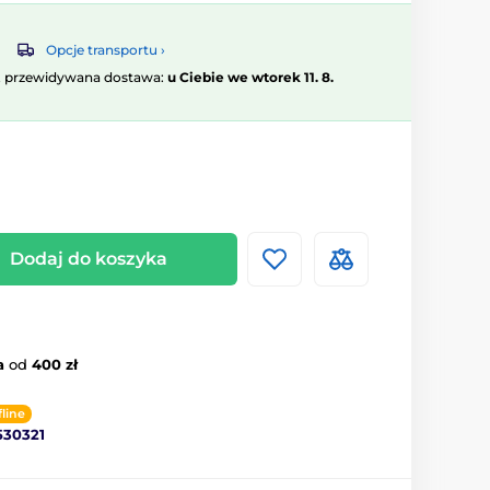
Opcje transportu ›
, przewidywana dostawa:
u Ciebie we wtorek 11. 8.
Dodaj do koszyka
a
od
400 zł
fline
530321