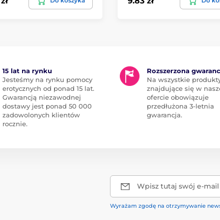
zł
9.83 zł
Do koszyka
Do ko
15 lat na rynku
Rozszerzona gwaranc
Jesteśmy na rynku pomocy
Na wszystkie produkt
erotycznych od ponad 15 lat.
znajdujące się w nasz
Gwarancją niezawodnej
ofercie obowiązuje
dostawy jest ponad 50 000
przedłużona 3-letnia
zadowolonych klientów
gwarancja.
rocznie.
Wpisz tutaj swój e-mail
Wyrażam zgodę na otrzymywanie news