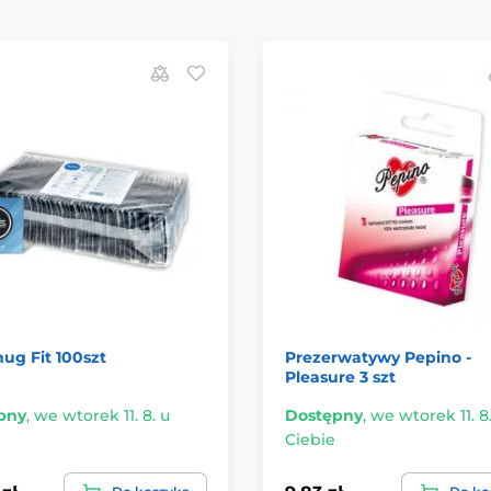
ug Fit 100szt
Prezerwatywy Pepino -
Pleasure 3 szt
pny
,
we wtorek 11. 8. u
Dostępny
,
we wtorek 11. 8
Ciebie