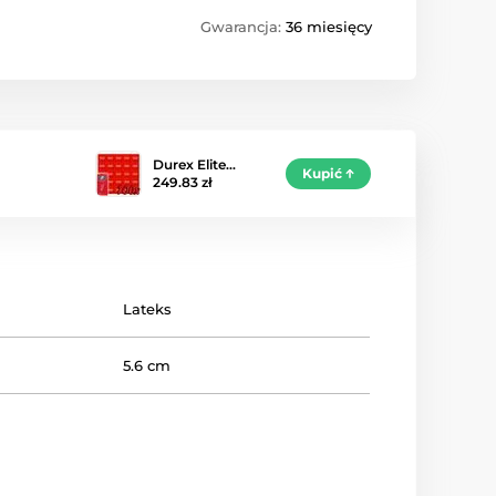
Gwarancja:
36 miesięcy
Durex Elite…
Kupić
249.83 zł
Lateks
5.6 cm