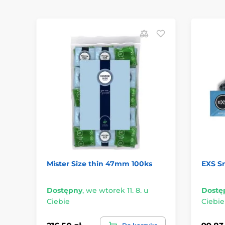
Mister Size thin 47mm 100ks
EXS Sn
Dostępny
,
we wtorek 11. 8. u
Dostę
Ciebie
Ciebie