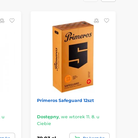
Primeros Safeguard 12szt
Pa
. u
Dostępny
,
we wtorek 11. 8. u
Ciebie
Ni